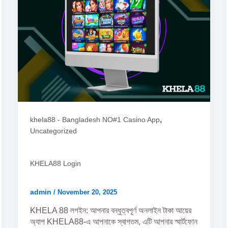
,
khela88 - Bangladesh NO#1 Casino App
Uncategorized
KHELA88 Login
admin
/
November 20, 2025
KHELA 88 লগইন: আপনার বন্ধুত্বপূর্ণ অনলাইন টাকা আয়ের
অ্যাপ KHELA88-এ আপনাকে স্বাগতম, এটি আপনার স্মার্টফোন