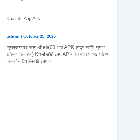
Khela88 App Apk
admin
/
October 15, 2025
অ্যান্ড্রয়েডের জন্য khela88 গেম APK (নতুন আর্নিং অ্যাপ
ডাউনলোড করুন) Khela88 গেম APK হল বাংলাদেশের সর্বশেষ
অনলাইন উপার্জনকারী গেম যা