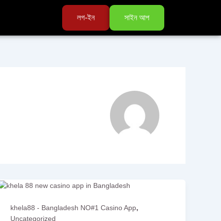
লগ-ইন
সাইন আপ
,
khela88 - Bangladesh NO#1 Casino App
Uncategorized