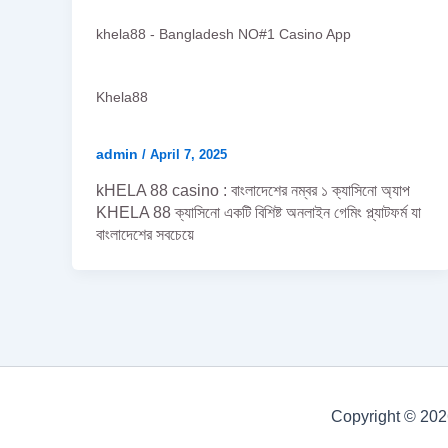
khela88 - Bangladesh NO#1 Casino App
Khela88
admin
/
April 7, 2025
kHELA 88 casino : বাংলাদেশের নম্বর ১ ক্যাসিনো অ্যাপ
KHELA 88 ক্যাসিনো একটি বিশিষ্ট অনলাইন গেমিং প্ল্যাটফর্ম যা
বাংলাদেশের সবচেয়ে
Copyright © 20