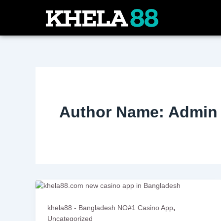
Skip
to
content
Author Name: Admin
,
khela88 - Bangladesh NO#1 Casino App
Uncategorized