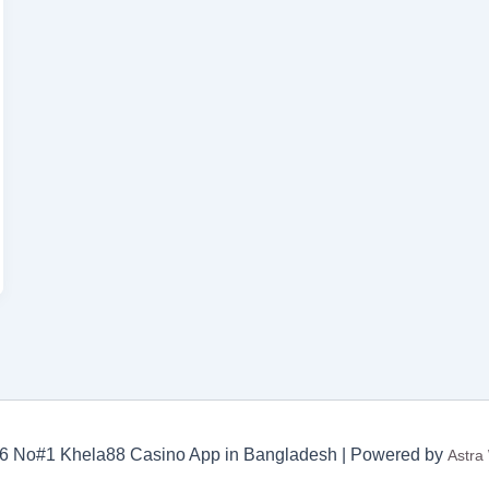
26 No#1 Khela88 Casino App in Bangladesh | Powered by
Astra