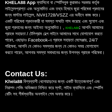
KHELA88
App
ক্যাসিনো বা স্পোর্টসবুক কুরাকাও সরকার কর্তৃক
লাইসেন্সপ্রাপ্ত এবং অনুমোদিত এবং তথ্য হিসাবে জুয়া পরিষেবা প্রদানের
জন্য মাস্টার লাইসেন্স, NV#1728/VSZZ এর অধীনে কাজ করে।
একটি পরিষেবা প্রদানকারী যা সমস্ত সম্মতি পাস করেছে এবং সুযোগ এবং
জুয়া প্রদানের জন্য আইনত অনুমোদিত। ,
:
আপনি আমাদের
KHELA88
গ্রাহক সহায়তা / টেলিগ্রাম হেল্প লাইনে আমাদের সাথে যোগাযোগ করতে
পারেন, এছাড়াও Facebook-এ গ্রাহক সহায়তা মেসেঞ্জার, 24/7
পরিষেবা, আপনি যে কোনও সমস্যার জন্য যে কোনও সময় যোগাযোগ
করতে পারেন, আপনার সমস্যা সমাধানের জন্য উপলব্ধ গ্রাহক পরিষেবা।
Contact Us:
Khela88
বিশ্বব্যাপী খেলোয়াড়দের জন্য একটি উত্তেজনাপূর্ণ এবং
নিরাপদ গেমিং অভিজ্ঞতা নিশ্চিত করে স্লট, লাইভ ক্যাসিনো এবং স্পোর্টস
বেটিং সহ শীর্ষস্থানীয় অনলাইন গেম অফার করে।