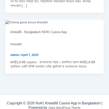
লগ ইন করতে সমস্যা হলে, নিম্নলিখিত সমাধানগুলি বিবেচনা করুন: আপনার
পাসওয়ার্ড […]
khela88 - Bangladesh NO#1 Casino App
Khela88
admin
/
April 7, 2025
kHELA 88 casino : বাংলাদেশের নম্বর ১ ক্যাসিনো অ্যাপ KHELA 88
ক্যাসিনো একটি বিশিষ্ট অনলাইন গেমিং প্ল্যাটফর্ম যা বাংলাদেশের সবচেয়ে
Copyright © 2026 No#1 Khela88 Casino App in Bangladesh |
Powered by
Astra WordPress Theme