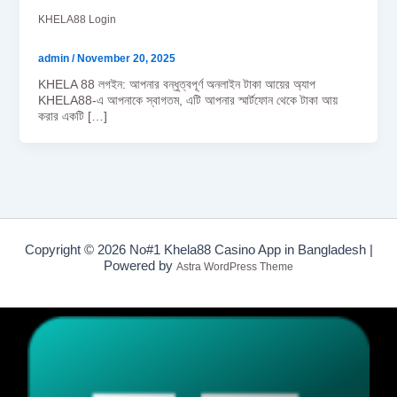
KHELA88 Login
admin
/
November 20, 2025
KHELA 88 লগইন: আপনার বন্ধুত্বপূর্ণ অনলাইন টাকা আয়ের অ্যাপ
KHELA88-এ আপনাকে স্বাগতম, এটি আপনার স্মার্টফোন থেকে টাকা আয়
করার একটি […]
Copyright © 2026 No#1 Khela88 Casino App in Bangladesh |
Powered by
Astra WordPress Theme